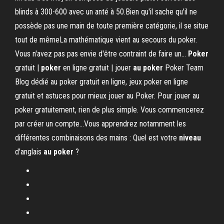
blinds à 300-600 avec un anté à 50.Bien qu'il sache qu'il ne
possède pas une main de toute première catégorie, il se situe
tout de mêmeLa mathématique vient au secours du poker.
Vous n'avez pas pas envie d'être contraint de faire un...
Poker
gratuit |
poker
en ligne gratuit | jouer
au
poker
Poker Team
Blog dédié au poker gratuit en ligne, jeux poker en ligne
gratuit et astuces pour mieux jouer au Poker. Pour jouer au
poker gratuitement, rien de plus simple. Vous commencerez
par créer un compte...Vous apprendrez notamment les
différentes combinaisons des mains : Quel est votre
niveau
d'anglais
au
poker
?