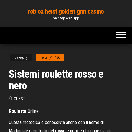
Skip
roblox heist golden grin casino
to
betnjwp.web.app
the
content
Category
Fetterly14436
Sistemi roulette rosso e
nero
By
GUEST
Roulette
Online
Questa metodica è conosciuta anche con il nome di
Martingale o metodo del rosso e nero e chiunque sia un