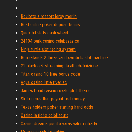
Roulette a ressort leroy merlin
Best online poker deposit bonus
Quick hit slots cash wheel
24104 park casino calabasas ca
Ninja turtle slot racing system
Borderlands 2 three vault symbols slot machine
21 blackjack streaming ita alta definizione
Titan casino 10 free bonus code
Aqua casino little river sc
James bond casino royale plot, theme
Slot games that payout real money
Texas holdem poker starting hand odds
Casino la riche soleil tours
Casino dreams puerto varas valor entrada
Mojo rising slot machine