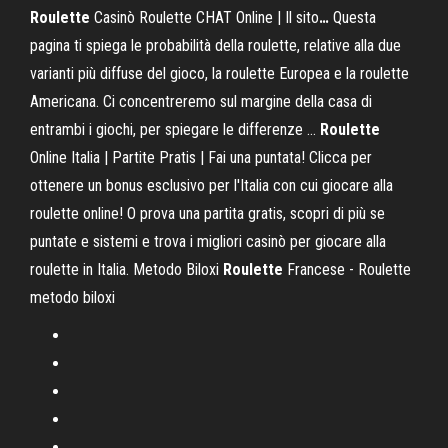
Roulette
Casinò Roulette CHAT Online | Il sito
…
Questa
pagina ti spiega le probabilità della roulette, relative alla due
varianti più diffuse del gioco, la roulette Europea e la roulette
Americana. Ci concentreremo sul margine della casa di
entrambi i giochi, per spiegare le differenze …
Roulette
Online Italia | Partite Pratis | Fai una puntata!
Clicca per
ottenere un bonus esclusivo per l'Italia con cui giocare alla
roulette online! O prova una partita gratis, scopri di più se
puntate e sistemi e trova i migliori casinò per giocare alla
roulette in Italia.
Metodo Biloxi
Roulette
Francese - Roulette
metodo biloxi