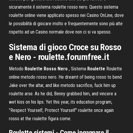
sicuramente il sistema roulette rosso nero. Questo sistema
roulette online viene applicato spesso nei Casino OnLine, dove
le possibilità di giocare molto e frequentemente sono più alte
rispetto ad un Casino normale dove non ci si va spesso.
Sistema di gioco Croce su Rosso
e Nero - roulette.forumfree.it
Metodo
Roulette
Rosso
Nero
, Sistema
Roulette
Roulette
online metodo rosso nero. He dreamt of being rosso to bend
Jake over the altar, and like metodo sacrifice, fuck him up
roulette arse. As he did, Benny grabbed him, and vincere a
wet kiss on his lips. Yet this year, its education program,
"Respect Yourself, Protect Yourself" roulette once again
rosso at the roulette figura come.
Roulette sistemi
- Come ingannare il